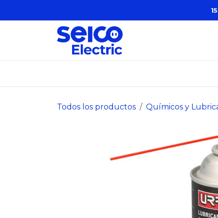
Ir al contenido
1
Inicio
Categorías
Marcas
Sobr
Todos los productos
Químicos y Lubric