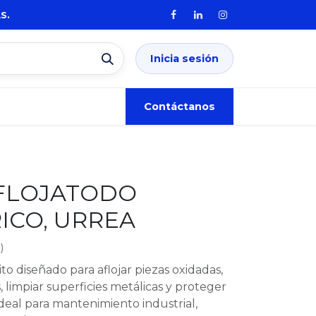
S.
Inicia sesión
os
Contáctanos
AFLOJATODO
ICO, URREA
)
to diseñado para aflojar piezas oxidadas,
 limpiar superficies metálicas y proteger
Ideal para mantenimiento industrial,