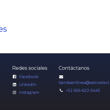
es
Redes sociales
Contáctanos
Facebook
tiendaenlinea@seicoelect
LinkedIn
+52 656-620-5445
Instagram