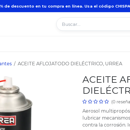
5% de descuento en tu compra en línea. Usa el código CHISPA
e nosotros
Servicios
Atención a cliente
Recurs
antes
ACEITE AFLOJATODO DIELÉCTRICO, URREA
ACEITE 
DIELÉCTR
(0 reseña
Aerosol multipropósi
lubricar mecanismos,
contra la corrosión. 