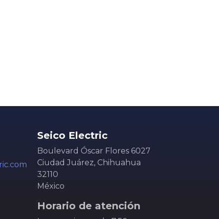
Seico Electric
Boulevard Óscar Flores 6027
Ciudad Juárez, Chihuahua
ric.com
32110
México
Horario de atención