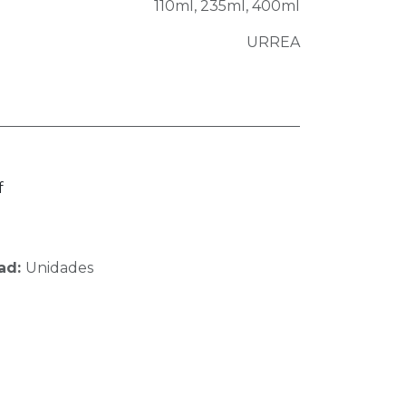
110ml
,
235ml
,
400ml
URREA
f
ad:
Unidades