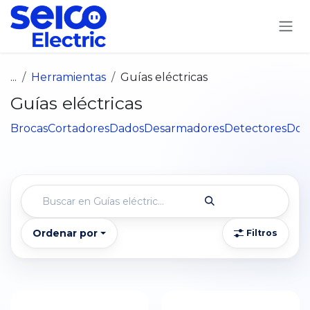
Ir al contenido
...
Herramientas
Guías eléctricas
Guías eléctricas
Brocas
Cortadores
Dados
Desarmadores
Detectores
Dob
Ordenar por
Filtros